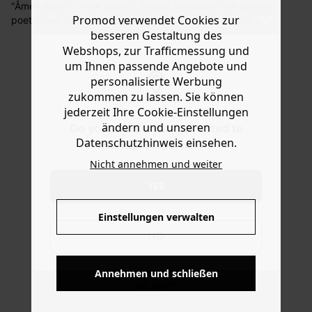
"Âmes libres" - freie Seelen. Dieses Sweatshirt mit seinem
Sie haben das Recht binnen
30 Tagen
nach Erhalt der
Promod verwendet Cookies zur
poetischen Statement steckt voller Vintage-Romantik.
Ware die Artikel zurückzuschicken oder umzutauschen.
Das Oversized-Modell mit besonderer Färbetechnik und
besseren Gestaltung des
Printmotiv im Used-Look vorn hat einen unifarbenen
Webshops, zur Trafficmessung und
Hilfe
Rücken. Es ist aus weichem, innen aufgerautem Molton
um Ihnen passende Angebote und
gearbeitet mit langem Arm, geradem Saum und
personalisierte Werbung
Rippbündchen. Enthält Baumwolle aus biologischem
zukommen zu lassen. Sie können
Anbau.
jederzeit Ihre Cookie-Einstellungen
ändern und unseren
Do you want to be redirected to
Datenschutzhinweis einsehen.
www.promod.com ?
Nicht annehmen und weiter
YES
Einstellungen verwalten
NO
KOSTENFREIE LIEFERUNG
Annehmen und schließen
Ab 60€*