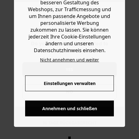
gehämmertem, goldfarbenem Metall kommt in
besseren Gestaltung des
Hilfe
Einheitsgröße. Nur für Ohrlöcher geeignet. Eine schöne
Webshops, zur Trafficmessung und
Geschenkidee.
um Ihnen passende Angebote und
personalisierte Werbung
zukommen zu lassen. Sie können
jederzeit Ihre Cookie-Einstellungen
ändern und unseren
Do you want to be redirected to
Datenschutzhinweis einsehen.
www.promod.com ?
Nicht annehmen und weiter
YES
Einstellungen verwalten
NO
KOSTENFREIE LIEFERUNG
Ab 60€*
Annehmen und schließen
30 TAGE RÜCKGABERECHT