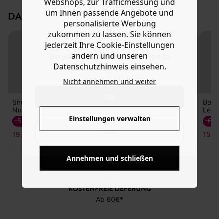
Webshops, zur Trafficmessung und
abgerundeter Spitze hat Kunststoffblenden und eine
Hilfe
um Ihnen passende Angebote und
DAS KÖNNTE IHNEN GEFALLEN:
Profillaufsohle sowie gepolsterte Zunge, Schaft und
personalisierte Werbung
Innensohle und Promod-Logo auf der Zunge. Eine schöne
zukommen zu lassen. Sie können
Geschenkidee.
jederzeit Ihre Cookie-Einstellungen
ändern und unseren
Do you want to be redirected to
Datenschutzhinweis einsehen.
www.promod.com ?
Nicht annehmen und weiter
YES
Canvas-
Sneakers mit
Leomuster
Einstellungen verwalten
39,99 €
NO
Sneakers in
Sneakers mit
Balle
Nubuk-Optik
Leomuster
Leom
-50%
-60%
-60
Annehmen und schließen
19,99 €
15,99 €
15,9