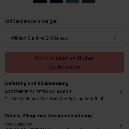
Größenberater anzeigen
Wählen Sie Ihre Größe aus
Produkt nicht verfügbar
Alle skinny jeans
Lieferung und Rücksendung
KOSTENFREIE LIEFERUNG AB 60 €
Die Lieferzeit Ihrer Bestellung beträgt ungefähr
5 - 6
Tage
. Die Bestellung wird direkt an die von Ihnen
angegebene Adresse geschickt. Die Kosten hierfür
Details, Pflege und Zusammensetzung
betragen 2,95 Euro bei einem Bestellwert von unter 60
Euro.
New collection