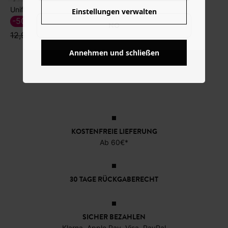
Unifarbenes Baumwoll-T-Shirt
Gestreiftes Oversze-Hemd
Einstellungen verwalten
-50%
-50%
6,49 €
NO
12,99 €
17,99 €
35,99 €
Annehmen und schließen
KOSTENFREIE LIEFERUNG
Ab 60€*
30 TAGE RÜCKGABERECHT
SICHER BEZAHLEN
Klarna, Apple Pay, Visa, PayPal