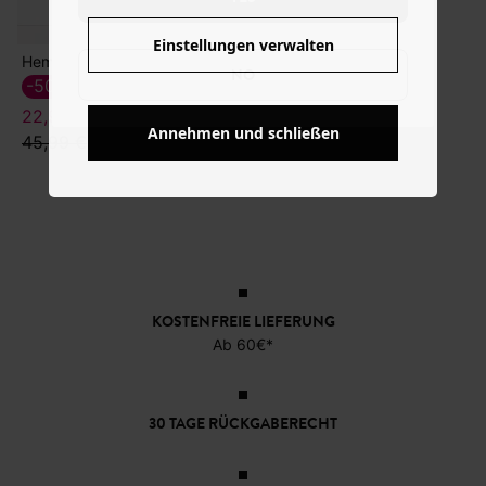
Einstellungen verwalten
Hemd mit Kreuzstich-Stickerei
NO
-50%
22,99 €
Annehmen und schließen
45,99 €
KOSTENFREIE LIEFERUNG
Ab 60€*
30 TAGE RÜCKGABERECHT