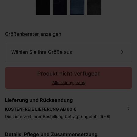
Größenberater anzeigen
Wählen Sie Ihre Größe aus
Produkt nicht verfügbar
Alle skinny jeans
Lieferung und Rücksendung
KOSTENFREIE LIEFERUNG AB 60 €
Die Lieferzeit Ihrer Bestellung beträgt ungefähr
5 - 6
Tage
. Die Bestellung wird direkt an die von Ihnen
angegebene Adresse geschickt. Die Kosten hierfür
Details, Pflege und Zusammensetzung
betragen 2,95 Euro bei einem Bestellwert von unter 60