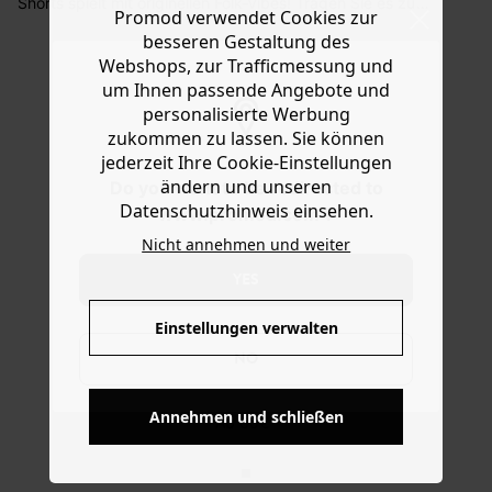
Shorts spielt mit originellen Folk-Vibes! Tragen Sie es zu
Promod verwendet Cookies zur
Sie haben das Recht binnen
30 Tagen
nach Erhalt der
einem unifarbenen t-Shirt, dazu Römersandalen, Sabots
besseren Gestaltung des
Ware die Artikel zurückzuschicken oder umzutauschen.
oder Sandalen. Das Modell aus fein gestepptem
Webshops, zur Trafficmessung und
Baumwoll-Voile mit Knopf und Zipper hat einen
Hilfe
um Ihnen passende Angebote und
Bindegürtel unter Schlaufen, 2 Taschen vorn und
personalisierte Werbung
Abschlussnähte.
zukommen zu lassen. Sie können
jederzeit Ihre Cookie-Einstellungen
ändern und unseren
Do you want to be redirected to
Datenschutzhinweis einsehen.
www.promod.com ?
Nicht annehmen und weiter
YES
Einstellungen verwalten
NO
KOSTENFREIE LIEFERUNG
Annehmen und schließen
Ab 60€*