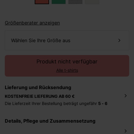
Größenberater anzeigen
Wählen Sie Ihre Größe aus
Produkt nicht verfügbar
Alle t-shirts
Lieferung und Rücksendung
KOSTENFREIE LIEFERUNG AB 60 €
Die Lieferzeit Ihrer Bestellung beträgt ungefähr
5 - 6
Tage
. Die Bestellung wird direkt an die von Ihnen
angegebene Adresse geschickt. Die Kosten hierfür
Details, Pflege und Zusammensetzung
betragen 2,95 Euro bei einem Bestellwert von unter 60
Euro.