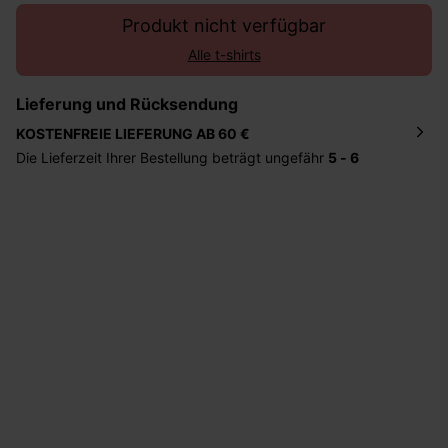
Produkt nicht verfügbar
Alle t-shirts
Lieferung und Rücksendung
KOSTENFREIE LIEFERUNG AB 60 €
Die Lieferzeit Ihrer Bestellung beträgt ungefähr
5 - 6
Tage
. Die Bestellung wird direkt an die von Ihnen
angegebene Adresse geschickt. Die Kosten hierfür
betragen 2,95 Euro bei einem Bestellwert von unter 60
Euro.
Sie haben das Recht binnen
30 Tagen
nach Erhalt der
Ware die Artikel zurückzuschicken oder umzutauschen.
Hilfe