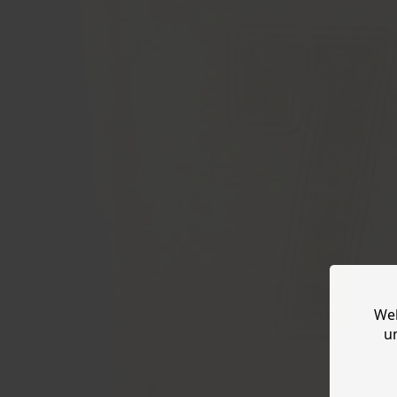
Web
u