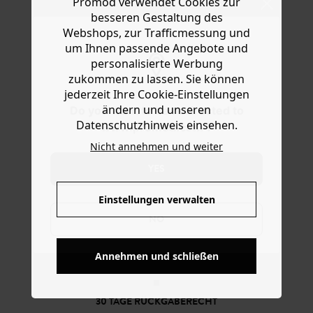
Promod verwendet Cookies zur
Ware die Artikel zurückzuschicken oder umzutauschen.
Ecru, Weiß... greifen Sie schnell zu. Wir lieben den süßen
besseren Gestaltung des
Anhänger in Fischform! Zum bequemen Überstreifen sind
Hilfe
Webshops, zur Trafficmessung und
die Plättchen auf einem transparenten elastischen Band
um Ihnen passende Angebote und
aufgezogen. Eine schöne Geschenkidee.
personalisierte Werbung
zukommen zu lassen. Sie können
jederzeit Ihre Cookie-Einstellungen
ändern und unseren
Do you want to be redirected to
Datenschutzhinweis einsehen.
www.promod.com ?
Nicht annehmen und weiter
YES
Einstellungen verwalten
NO
KOSTENFREIE LIEFERUNG
Ab 60€*
Annehmen und schließen
30 TAGE RÜCKGABERECHT