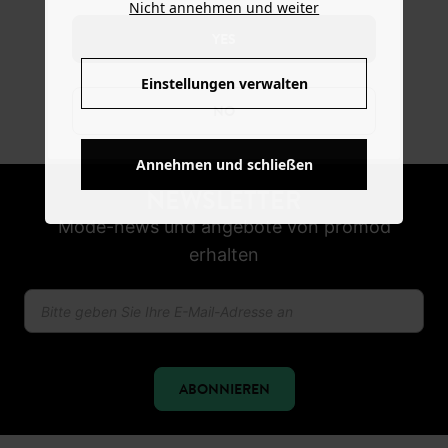
Nicht annehmen und weiter
30 TAGE RÜCKGABERECHT
YES
Einstellungen verwalten
SICHER BEZAHLEN
NO
Klarna, Apple Pay, Visa, PayPal
Annehmen und schließen
NEWSLETTER
Mode-news und angebote von promod
erhalten
ABONNIEREN