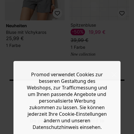
Spitzenbluse
Neuheiten
-50%
19,99 €
Bluse mit Vichykaros
25,99 €
39,99 €
1 Farbe
1 Farbe
New collection
Angezeigte Produkte: 4 / 4
Promod verwendet Cookies zur
besseren Gestaltung des
Webshops, zur Trafficmessung und
um Ihnen passende Angebote und
personalisierte Werbung
zukommen zu lassen. Sie können
jederzeit Ihre Cookie-Einstellungen
KOSTENFREIE LIEFERUNG
ändern und unseren
Do you want to be redirected to
Ab 60€*
Datenschutzhinweis einsehen.
www.promod.com ?