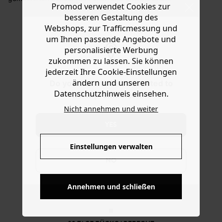
Promod verwendet Cookies zur
Ware die Artikel zurückzuschicken oder umzutauschen.
vielseitig verwendbar! Sie schmücken sich mit einer
besseren Gestaltung des
Perlenschleife, Herzchen sowie Blüte und Biene aus
Hilfe
Webshops, zur Trafficmessung und
goldfarbenem Material (alles ist abnehmbar). Dieses
Accessoire ist eine schöne Geschenkidee.
um Ihnen passende Angebote und
personalisierte Werbung
zukommen zu lassen. Sie können
jederzeit Ihre Cookie-Einstellungen
ändern und unseren
Do you want to be redirected to
Datenschutzhinweis einsehen.
www.promod.com ?
Nicht annehmen und weiter
YES
Einstellungen verwalten
NO
KOSTENFREIE LIEFERUNG
Annehmen und schließen
Ab 60€*