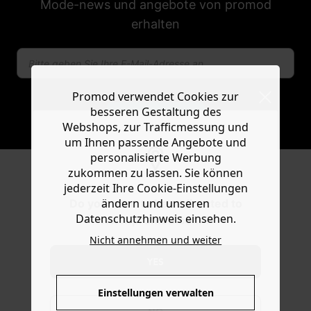
Mode-news und angebote von promod
erhalten
Promod verwendet Cookies zur
besseren Gestaltung des
ABONNIEREN
Webshops, zur Trafficmessung und
um Ihnen passende Angebote und
personalisierte Werbung
zukommen zu lassen. Sie können
FOLGEN SIE UNS
jederzeit Ihre Cookie-Einstellungen
ändern und unseren
Do you want to be redirected to
Datenschutzhinweis einsehen.
www.promod.com ?
Nicht annehmen und weiter
YES
FACEBOOK
INSTAGRAM
TIKTOK
Einstellungen verwalten