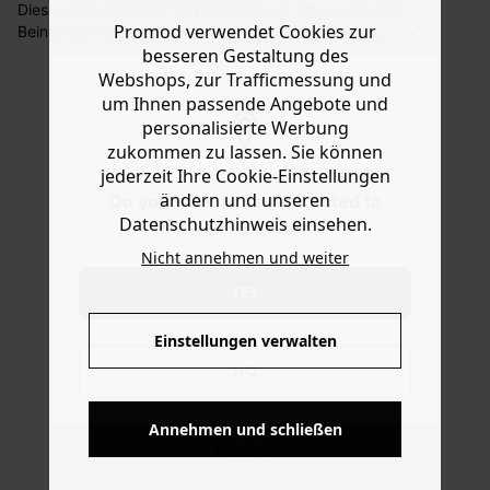
Dieser Artikel enthält recycelte Fasern. Ultra-schlanke
Sie haben das Recht binnen
30 Tagen
nach Erhalt der
Promod verwendet Cookies zur
Beine und ein sexy Po: die Push-up Skinny-Jeans
Ware die Artikel zurückzuschicken oder umzutauschen.
ERNEST streckt die Beine und formt den Po. Ein Must-
besseren Gestaltung des
have für jeden Kleiderschrank. Das Modell aus Denim hat
Webshops, zur Trafficmessung und
Hilfe
Gürtelschlaufen, Nietenknopf mit Zipper, Metallösen und
um Ihnen passende Angebote und
5 Taschen.
personalisierte Werbung
zukommen zu lassen. Sie können
jederzeit Ihre Cookie-Einstellungen
ändern und unseren
Do you want to be redirected to
Datenschutzhinweis einsehen.
www.promod.com ?
Nicht annehmen und weiter
YES
Einstellungen verwalten
NO
KOSTENFREIE LIEFERUNG
Annehmen und schließen
Ab 60€*