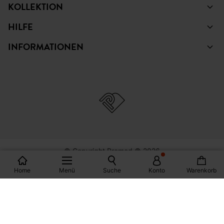
KOLLEKTION
HILFE
INFORMATIONEN
© Copyright Promod © 2026
Home
Menü
Suche
Konto
Warenkorb
*Bedingungen siehe Link
Deutschland