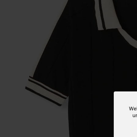
Web
u