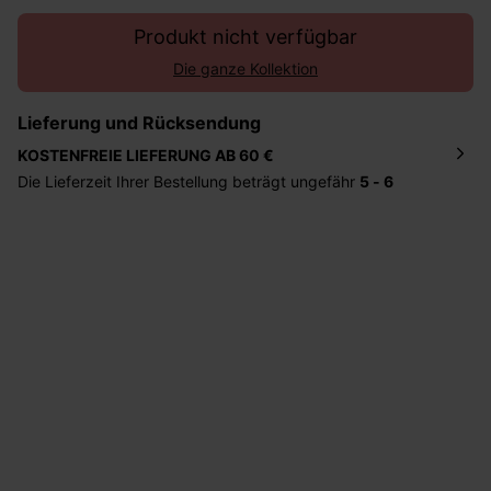
Produkt nicht verfügbar
Die ganze Kollektion
Lieferung und Rücksendung
KOSTENFREIE LIEFERUNG AB 60 €
Die Lieferzeit Ihrer Bestellung beträgt ungefähr
5 - 6
Tage
. Die Bestellung wird direkt an die von Ihnen
angegebene Adresse geschickt. Die Kosten hierfür
betragen 2,95 Euro bei einem Bestellwert von unter 60
Euro.
Sie haben das Recht binnen
30 Tagen
nach Erhalt der
Ware die Artikel zurückzuschicken oder umzutauschen.
Hilfe