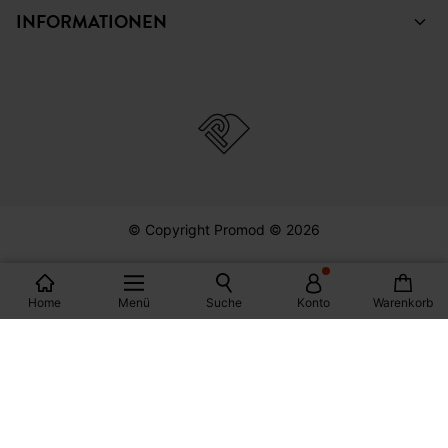
KOLLEKTION
HILFE
INFORMATIONEN
© Copyright Promod © 2026
Home
Menü
Suche
Konto
Warenkorb
*Bedingungen siehe Link
Deutschland