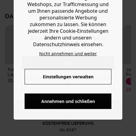
Webshops, zur Trafficmessung und
mit Blütenmuster und Spitzenborte an den
Hilfe
um Ihnen passende Angebote und
Ärmelabschlüssen. Das Modell aus Feinstrickmasche mit
DAS KÖNNTE IHNEN GEFALLEN:
Wollanteil ist leicht blusig geschnitten mit rundem Kragen,
personalisierte Werbung
langen geknöpften Ballonärmeln und Rippbündchen.
zukommen zu lassen. Sie können
Enthält recycelte Fasern.
jederzeit Ihre Cookie-Einstellungen
ändern und unseren
Do you want to be redirected to
Datenschutzhinweis einsehen.
www.promod.com ?
Nicht annehmen und weiter
YES
Einstellungen verwalten
NO
Pullover im
Pullover mit
Bändchengarn-
Jacq
Lagenlook
Blütenmuster
Pullover
Pullo
20,00 €
15,00 €
-70%
-30
Annehmen und schließen
11,99 €
32,1