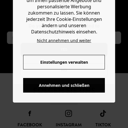
um Ihnen passende Angebote und
NEWSLETTER
personalisierte Werbung
zukommen zu lassen. Sie können
Mode-news und angebote von promod
jederzeit Ihre Cookie-Einstellungen
erhalten
ändern und unseren
Do you want to be redirected to
Datenschutzhinweis einsehen.
www.promod.com ?
Nicht annehmen und weiter
YES
ABONNIEREN
Einstellungen verwalten
NO
Annehmen und schließen
FOLGEN SIE UNS
FACEBOOK
INSTAGRAM
TIKTOK