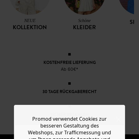
SHI
NEUE
Schöne
KOLLEKTION
KLEIDER
KOSTENFREIE LIEFERUNG
Ab 60€*
30 TAGE RÜCKGABERECHT
SICHER BEZAHLEN
Promod verwendet Cookies zur
Klarna, Apple Pay, Visa, PayPal
besseren Gestaltung des
Webshops, zur Trafficmessung und