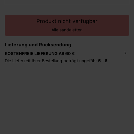
Produkt nicht verfügbar
Alle sandaletten
Lieferung und Rücksendung
KOSTENFREIE LIEFERUNG AB 60 €
Die Lieferzeit Ihrer Bestellung beträgt ungefähr
5 - 6
Tage
. Die Bestellung wird direkt an die von Ihnen
angegebene Adresse geschickt. Die Kosten hierfür
betragen 2,95 Euro bei einem Bestellwert von unter 60
Euro.
Sie haben das Recht binnen
30 Tagen
nach Erhalt der
Ware die Artikel zurückzuschicken oder umzutauschen.
Hilfe