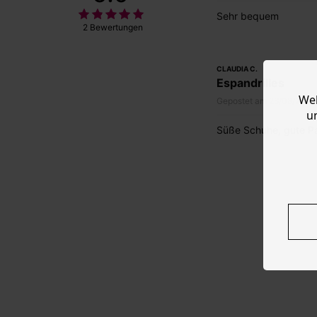
Sehr bequem
2 Bewertungen
CLAUDIA C.
Espandrilles
Web
Gepostet am 26/08/2024
u
Süße Schuhe, gute Pas