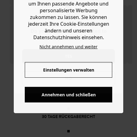
aus reiner Baumwolle hat einen verstellbaren Gurt, mit
um Ihnen passende Angebote und
dem es in der Hand oder über der Schulter getragen
personalisierte Werbung
werden kann, sowie einen großen Zipper, unifarbenes
zukommen zu lassen. Sie können
Innenfutter, eine Zippertasche innen und Metallbeschläge
jederzeit Ihre Cookie-Einstellungen
in Vintage-Optik. Die Tasche in Einheitsgröße ist eine
ändern und unseren
Do you want to be redirected to
schöne Geschenkidee.
Datenschutzhinweis einsehen.
www.promod.com ?
Nicht annehmen und weiter
YES
Einstellungen verwalten
NO
KOSTENFREIE LIEFERUNG
Ab 60€*
Annehmen und schließen
30 TAGE RÜCKGABERECHT