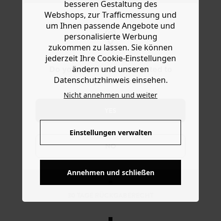
Jumpsuit. Die Ohrringe in roten Farbtönen und
besseren Gestaltung des
Hilfe
goldfarbenem Metall kommen in Einheitsgröße. Nur für
Webshops, zur Trafficmessung und
Ohrlöcher geeignet. Eine schöne Geschenkidee.
um Ihnen passende Angebote und
personalisierte Werbung
zukommen zu lassen. Sie können
jederzeit Ihre Cookie-Einstellungen
ändern und unseren
Do you want to be redirected to
Datenschutzhinweis einsehen.
www.promod.com ?
Nicht annehmen und weiter
YES
Einstellungen verwalten
NO
KOSTENFREIE LIEFERUNG
Ab 60€*
Annehmen und schließen
30 TAGE RÜCKGABERECHT