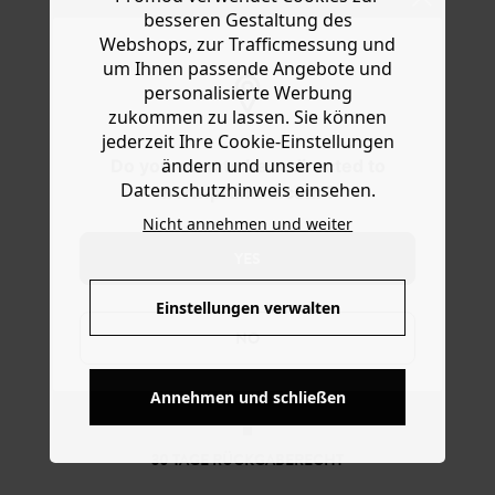
in transparenter Schildpattoptik. Wunderschön zu
Hilfe
besseren Gestaltung des
kräftigem Rot, Pastellrosa oder elegantem Beige. Das
Webshops, zur Trafficmessung und
Modell in Einheitsgröße ist nur für Ohrlöcher geeignet.
um Ihnen passende Angebote und
Eine schöne Geschenkidee.
personalisierte Werbung
zukommen zu lassen. Sie können
jederzeit Ihre Cookie-Einstellungen
ändern und unseren
Do you want to be redirected to
Datenschutzhinweis einsehen.
www.promod.com ?
Nicht annehmen und weiter
YES
Einstellungen verwalten
NO
KOSTENFREIE LIEFERUNG
Ab 60€*
Annehmen und schließen
30 TAGE RÜCKGABERECHT