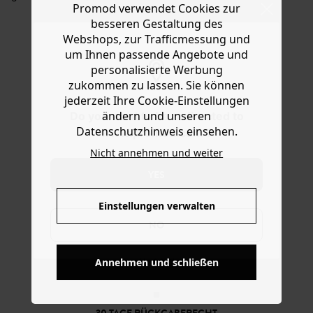
Ware die Artikel zurückzuschicken oder umzutauschen.
Promod verwendet Cookies zur
zum Sport, fürs Wochenende, als Wickeltasche... immer
besseren Gestaltung des
bereit, wenn Sie sie brauchen! Auch toll als Geschenk
Hilfe
geeignet. Im Set enthalten sind: 4 Stücke gemusterter,
Webshops, zur Trafficmessung und
vorgeschnittener und gesteppter Stoff, 1 Zipper, 1
um Ihnen passende Angebote und
Trageriemen, 1 Quaste, 1 gewebtes Etikett + 1
personalisierte Werbung
gedrucktes Tutorial + 1 Youtube-Tutorial. Für Anfänger an
zukommen zu lassen. Sie können
der Nähmaschine geeignet (Schwierigkeitsgrade 1 von
jederzeit Ihre Cookie-Einstellungen
4).
ändern und unseren
Do you want to be redirected to
Datenschutzhinweis einsehen.
www.promod.com ?
Nicht annehmen und weiter
YES
Einstellungen verwalten
NO
KOSTENFREIE LIEFERUNG
Annehmen und schließen
Ab 60€*