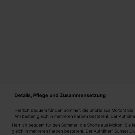
Details, Pflege und Zusammensetzung
Herrlich bequem für den Sommer: die Shorts aus Molton! Sie 
Am besten gleich in mehreren Farben bestellen!. Der Aufnähe
Gründungsjahr von Promod. Das Modell aus softem und dich
Herrlich bequem für den Sommer: die Shorts aus Molton! Sie i
besonderer Färbetechnik hat einen gesmokt-elastischen Taill
gleich in mehreren Farben bestellen!. Der Aufnäher" Sunset C
Eingrifftaschen und Ziernähte sowie kleine Schlitze seitlich 