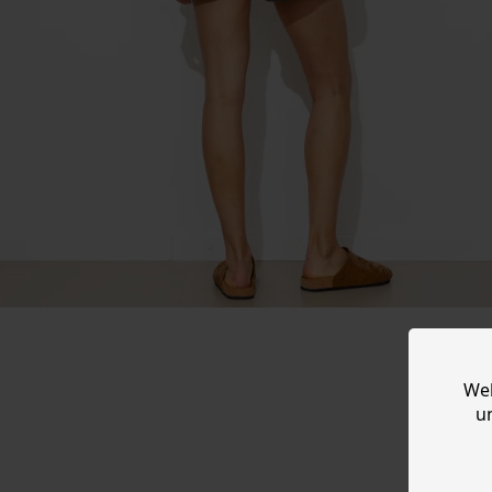
Web
u