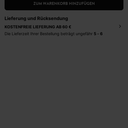
ZUM WARENKORB HINZUFÜGEN
Lieferung und Rücksendung
KOSTENFREIE LIEFERUNG AB 60 €
Die Lieferzeit Ihrer Bestellung beträgt ungefähr
5 - 6
Tage
. Die Bestellung wird direkt an die von Ihnen
angegebene Adresse geschickt. Die Kosten hierfür
betragen 2,95 Euro bei einem Bestellwert von unter 60
Euro.
Sie haben das Recht binnen
30 Tagen
nach Erhalt der
Ware die Artikel zurückzuschicken oder umzutauschen.
Hilfe