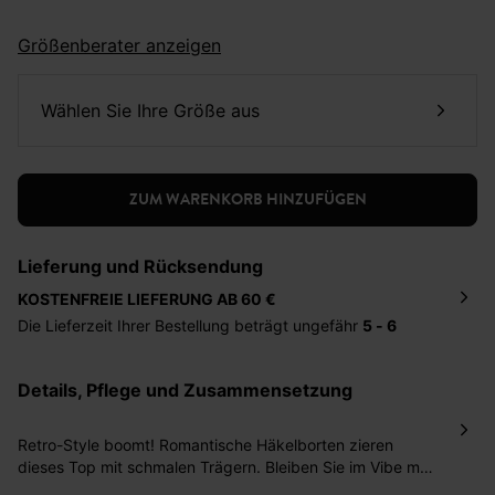
Größenberater anzeigen
Wählen Sie Ihre Größe aus
ZUM WARENKORB HINZUFÜGEN
Lieferung und Rücksendung
KOSTENFREIE LIEFERUNG AB 60 €
Die Lieferzeit Ihrer Bestellung beträgt ungefähr
5 - 6
Tage
. Die Bestellung wird direkt an die von Ihnen
angegebene Adresse geschickt. Die Kosten hierfür
Details, Pflege und Zusammensetzung
betragen 2,95 Euro bei einem Bestellwert von unter 60
Euro.
Retro-Style boomt! Romantische Häkelborten zieren
Sie haben das Recht binnen
30 Tagen
nach Erhalt der
dieses Top mit schmalen Trägern. Bleiben Sie im Vibe mit
Ware die Artikel zurückzuschicken oder umzutauschen.
einem Stufenrock, oder kombinieren Sie es zu einem