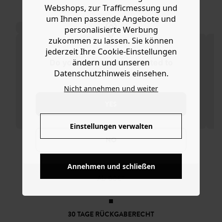
Webshops, zur Trafficmessung und
soft fließender und trageangenehmer Viskose mit
Hilfe
um Ihnen passende Angebote und
gekreuztem V-Ausschnitt vorn hat ein kurzes und
DAS KÖNNTE IHNEN GEFALLEN:
personalisierte Werbung
tailliertes Oberteil und ist unter der abgesetzten Taille
ausgestellt geschnitten mit abnehmbarem Bindegürtel,
zukommen zu lassen. Sie können
kurzen Schmetterlingsärmeln und überlappenden
jederzeit Ihre Cookie-Einstellungen
Stoffbahnen vorn sowie abgerundetem Saum mit Volants.
ändern und unseren
Do you want to be redirected to
Enthält 100 % Viskose aus Zellstoff aus nachhaltiger
Datenschutzhinweis einsehen.
www.promod.com ?
Forstwirtschaft.
Nicht annehmen und weiter
YES
Einstellungen verwalten
KOSTENFREIE LIEFERUNG
NO
Ab 60€*
Annehmen und schließen
30 TAGE RÜCKGABERECHT
SICHER BEZAHLEN