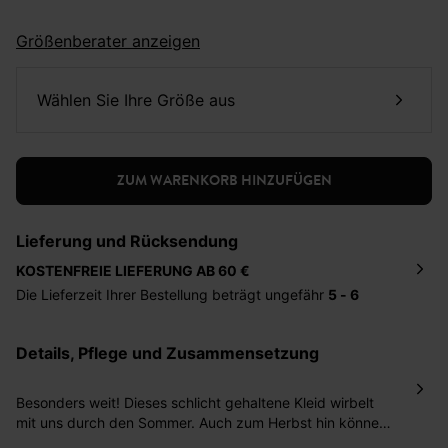
Größenberater anzeigen
Wählen Sie Ihre Größe aus
ZUM WARENKORB HINZUFÜGEN
Lieferung und Rücksendung
KOSTENFREIE LIEFERUNG AB 60 €
Die Lieferzeit Ihrer Bestellung beträgt ungefähr
5 - 6
Tage
. Die Bestellung wird direkt an die von Ihnen
angegebene Adresse geschickt. Die Kosten hierfür
Details, Pflege und Zusammensetzung
betragen 2,95 Euro bei einem Bestellwert von unter 60
Euro.
Besonders weit! Dieses schlicht gehaltene Kleid wirbelt
Sie haben das Recht binnen
30 Tagen
nach Erhalt der
mit uns durch den Sommer. Auch zum Herbst hin können
Ware die Artikel zurückzuschicken oder umzutauschen.
Sie es cool über einem T-Shirt tragen. Das Modell aus