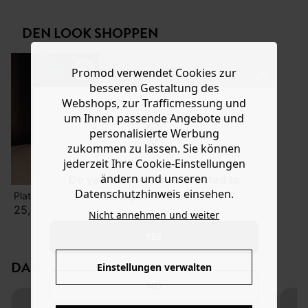
Farben erhältlich. Das Modell aus reinem
Hilfe
Baumwollcanvas mit Innenfutter aus Baumwollvoile hat
DEN LOOK SHOPPEN
schmale verstellbare Träger und Abnäher unter der Brust
sowie einen abgerundeten Saum und Ton in Ton
gehaltene Abschlussnähte.
Promod verwendet Cookies zur
besseren Gestaltung des
Webshops, zur Trafficmessung und
um Ihnen passende Angebote und
personalisierte Werbung
zukommen zu lassen. Sie können
jederzeit Ihre Cookie-Einstellungen
ändern und unseren
Do you want to be redirected to
Datenschutzhinweis einsehen.
www.promod.com ?
Plateausandalen aus Leder
25,00 €
Nicht annehmen und weiter
YES
DAS KÖNNTE IHNEN GEFALLEN:
Einstellungen verwalten
NO