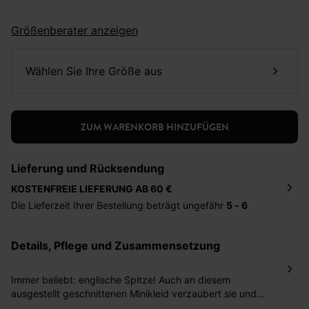
Größenberater anzeigen
Wählen Sie Ihre Größe aus
ZUM WARENKORB HINZUFÜGEN
Lieferung und Rücksendung
KOSTENFREIE LIEFERUNG AB 60 €
Die Lieferzeit Ihrer Bestellung beträgt ungefähr
5 - 6
Tage
. Die Bestellung wird direkt an die von Ihnen
angegebene Adresse geschickt. Die Kosten hierfür
Details, Pflege und Zusammensetzung
betragen 2,95 Euro bei einem Bestellwert von unter 60
Euro.
Immer beliebt: englische Spitze! Auch an diesem
Sie haben das Recht binnen
30 Tagen
nach Erhalt der
ausgestellt geschnittenen Minikleid verzaubert sie und
Ware die Artikel zurückzuschicken oder umzutauschen.
erinnert uns an schöne Kindheitsstunden. In menreren