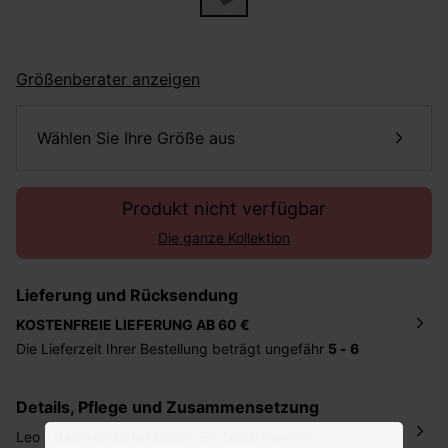
Größenberater anzeigen
Wählen Sie Ihre Größe aus
Produkt nicht verfügbar
Die ganze Kollektion
Lieferung und Rücksendung
KOSTENFREIE LIEFERUNG AB 60 €
Die Lieferzeit Ihrer Bestellung beträgt ungefähr
5 - 6
Tage
. Die Bestellung wird direkt an die von Ihnen
angegebene Adresse geschickt. Die Kosten hierfür
Details, Pflege und Zusammensetzung
betragen 2,95 Euro bei einem Bestellwert von unter 60
Euro.
Leo - das ikonische Muster: Ein Must-have im