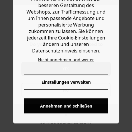
findet man sie schnell in der Tasche! Das Modell in
Hilfe
besseren Gestaltung des
Einheitsgröße aus weichem Leder hat einen
Webshops, zur Trafficmessung und
Druckknopfverschluss und 2 Fächer, davon eines mit
um Ihnen passende Angebote und
Zipper. Eine schöne Geschenkidee!
personalisierte Werbung
zukommen zu lassen. Sie können
jederzeit Ihre Cookie-Einstellungen
ändern und unseren
Do you want to be redirected to
Datenschutzhinweis einsehen.
www.promod.com ?
Nicht annehmen und weiter
YES
Einstellungen verwalten
NO
KOSTENFREIE LIEFERUNG
Ab 60€*
Annehmen und schließen
30 TAGE RÜCKGABERECHT