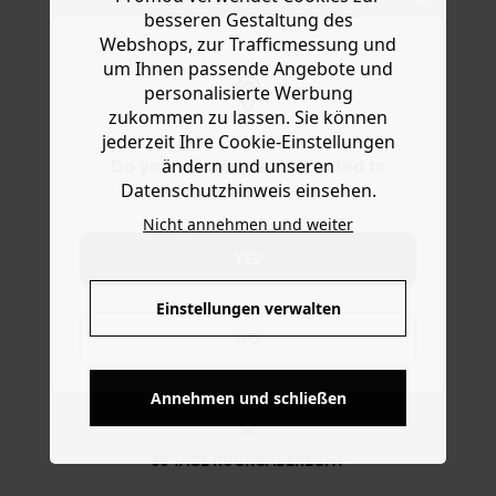
findet man sie schnell in der Tasche! Das Modell in
Hilfe
besseren Gestaltung des
Einheitsgröße aus weichem Leder hat einen
Webshops, zur Trafficmessung und
Druckknopfverschluss und 2 Fächer, davon eines mit
um Ihnen passende Angebote und
Zipper. Eine schöne Geschenkidee!
personalisierte Werbung
zukommen zu lassen. Sie können
jederzeit Ihre Cookie-Einstellungen
ändern und unseren
Do you want to be redirected to
Datenschutzhinweis einsehen.
www.promod.com ?
Nicht annehmen und weiter
YES
Einstellungen verwalten
NO
KOSTENFREIE LIEFERUNG
Ab 60€*
Annehmen und schließen
30 TAGE RÜCKGABERECHT