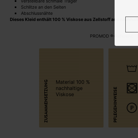
verstellbare schmale Träger
Schlitze an den Seiten
Abschlussnähte
Dieses Kleid enthält 100 % Viskose aus Zellstoff aus nachhalt
PROMOD ®-Referenz : 
Material 100 %
ZUSAMMENSETZUNG
nachhaltige
PFLEGEHINWEISE
Viskose