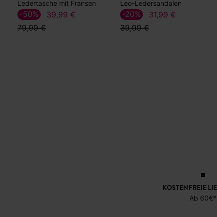
Ledertasche mit Fransen
Leo-Ledersandalen
-50%
-20%
39,99 €
31,99 €
79,99 €
39,99 €
KOSTENFREIE LI
Ab 60€*