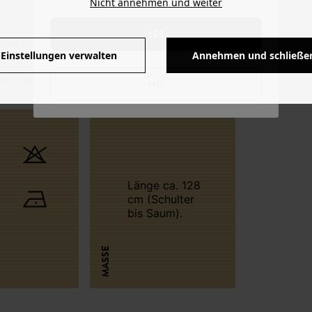
Nicht annehmen und weiter
YES
iger Fortwirtschaft.
Einstellungen verwalten
Annehmen und schließe
255395 - 11200889533
NO
Länge ca. 128
cm (Schulter
bis Saum).
MASSE