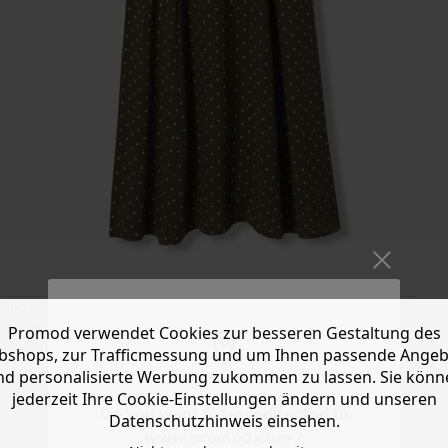
lange Kleid ist der Inbegriff von Feminität! Verstellbare schmale
er Schnitt schenken maximale Bewegungsfreiheit. An kühlen
Promod verwendet Cookies zur besseren Gestaltung des
azer oder einer Lederjacke tragen.
shops, zur Trafficmessung und um Ihnen passende Ange
nd personalisierte Werbung zukommen zu lassen. Sie könn
jederzeit Ihre Cookie-Einstellungen ändern und unseren
n
Do you want to be redirected to
Datenschutzhinweis einsehen.
www.promod.com ?