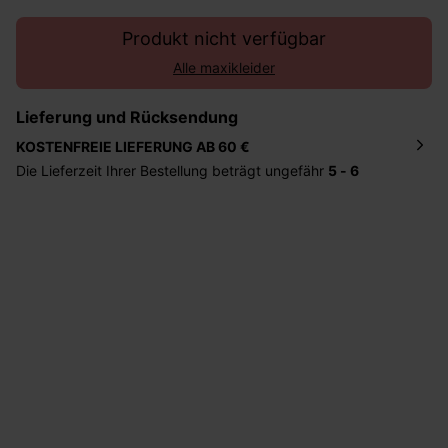
Produkt nicht verfügbar
Alle maxikleider
Lieferung und Rücksendung
KOSTENFREIE LIEFERUNG AB 60 €
Die Lieferzeit Ihrer Bestellung beträgt ungefähr
5 - 6
Tage
. Die Bestellung wird direkt an die von Ihnen
angegebene Adresse geschickt. Die Kosten hierfür
betragen 2,95 Euro bei einem Bestellwert von unter 60
Euro.
Sie haben das Recht binnen
30 Tagen
nach Erhalt der
Ware die Artikel zurückzuschicken oder umzutauschen.
Hilfe