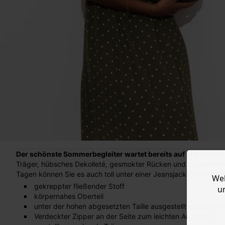
Der schönste Sommerbegleiter wartet bereits auf Sie!
Dieses 
Träger, hübsches Dekolleté, gesmokter Rücken und ausgestellt
Tagen können Sie es auch toll unter einer Jeansjacke, einem Bl
Web
gekreppter fließender Stoff
u
körpernahes Oberteil
unter der hohen abgesetzten Taille ausgestellt geschnitte
Verdeckter Zipper an der Seite zum leichten Anziehen