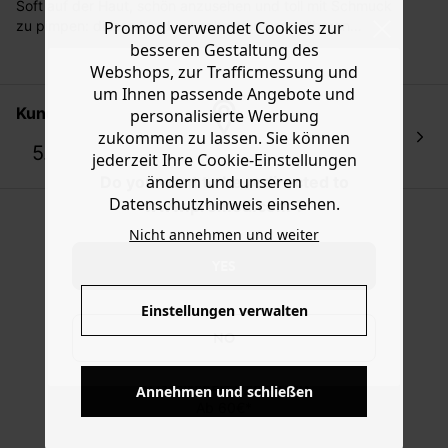
Soft auf der Haut, schön anzusehen und toll mit Schmuck
Sie haben das Recht binnen
30 Tagen
nach Erhalt der
Promod verwendet Cookies zur
zu pimpen: dieses Kleid mit schmalen verstellbaren
Ware die Artikel zurückzuschicken oder umzutauschen.
Trägern ist ein Must-have für Sonnenschein und
besseren Gestaltung des
Mondlicht. Das Modell ist halblang und ausgestellt
Webshops, zur Trafficmessung und
Hilfe
geschnitten mit V-Ausschnitt vorn und hinten, Schlitzen
um Ihnen passende Angebote und
an den Seiten und abgerundetem Saum. Enthält 100 %
Kundenbewertungen
personalisierte Werbung
Viskose aus Zellstoff aus nachhaltiger Forstwirtschaft.
zukommen zu lassen. Sie können
5.0
jederzeit Ihre Cookie-Einstellungen
1 Bewertung
ändern und unseren
Do you want to be redirected to
Datenschutzhinweis einsehen.
www.promod.com ?
Nicht annehmen und weiter
YES
Einstellungen verwalten
NO
KOSTENFREIE LIEFERUNG
Annehmen und schließen
Ab 60€*