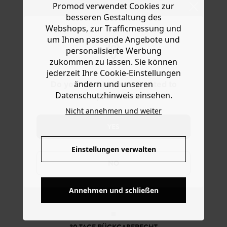
Promod verwendet Cookies zur
Ware die Artikel zurückzuschicken oder umzutauschen.
ausgestellt geschnitten - für beschwingte Auftritte! Es ist
besseren Gestaltung des
aus softem Jersey gearbeitet mit bügelfreien Permanent-
Hilfe
Webshops, zur Trafficmessung und
Plisseefalten, schmalen verstellbaren Trägern, V-
Ausschnitt vorn und hinten, Satin-Einfassungen und Ton
um Ihnen passende Angebote und
in Ton gehaltenen Nähten. Enthält recycelte Fasern.
personalisierte Werbung
zukommen zu lassen. Sie können
jederzeit Ihre Cookie-Einstellungen
ändern und unseren
Do you want to be redirected to
Datenschutzhinweis einsehen.
www.promod.com ?
Nicht annehmen und weiter
YES
Einstellungen verwalten
NO
KOSTENFREIE LIEFERUNG
Annehmen und schließen
Ab 60€*