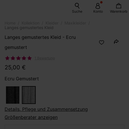
Suche
Konto
Warenkorb
Home
Kollektion
Kleider
Maxikleider
Langes gemustertes Kleid
Langes gemustertes Kleid - Ecru
gemustert
1 Bewertung
25,00 €
Ecru Gemustert
Details, Pflege und Zusammensetzung
Größenberater anzeigen