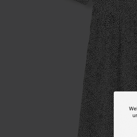
Web
u