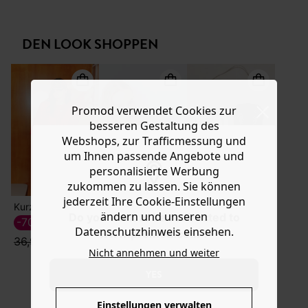
Ware die Artikel zurückzuschicken oder umzutauschen.
Schlitz vorn und die Zierknöpft im Stil der 50er. Tragen
Sie ihn zu Boots, Sandalen, Sabots oder Pantoletten. Das
Hilfe
Modell ist ausgestellt geschnitten mit Formbund vorn
DEN LOOK SHOPPEN
(hinten elastisch). Enthält 100 % Viskose aus Zellstoff aus
nachhaltiger Forstwirtschaft.
Promod verwendet Cookies zur
besseren Gestaltung des
Webshops, zur Trafficmessung und
um Ihnen passende Angebote und
personalisierte Werbung
zukommen zu lassen. Sie können
jederzeit Ihre Cookie-Einstellungen
Kurzarmpullover
T-Shirt im Ecodesign
Westernboots aus Leder
ändern und unseren
Do you want to be redirected to
39,99 €
-70%
-50%
11,09 €
6,49 €
Datenschutzhinweis einsehen.
www.promod.com ?
99,99 €
36,99 €
12,99 €
Nicht annehmen und weiter
YES
Einstellungen verwalten