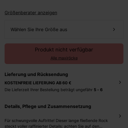
Größenberater anzeigen
Wählen Sie Ihre Größe aus
Produkt nicht verfügbar
Alle maxiröcke
Lieferung und Rücksendung
KOSTENFREIE LIEFERUNG AB 60 €
Die Lieferzeit Ihrer Bestellung beträgt ungefähr
5 - 6
Tage
. Die Bestellung wird direkt an die von Ihnen
angegebene Adresse geschickt. Die Kosten hierfür
Details, Pflege und Zusammensetzung
betragen 2,95 Euro bei einem Bestellwert von unter 60
Euro.
Für schwungvolle Auftritte! Dieser lange fließende Rock
Sie haben das Recht binnen
30 Tagen
nach Erhalt der
steckt voller raffinierter Details: achten Sie auf den