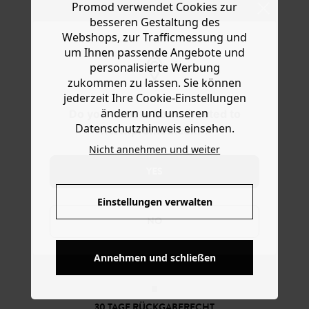
Ware die Artikel zurückzuschicken oder umzutauschen.
Promod verwendet Cookies zur
Kriterien: großer Reverskragen, doppelte Knopfreihe,
besseren Gestaltung des
abnehmbarer Bindegürtel, Knopfpatte an den
Hilfe
Ärmelabschlüssen. Das Modell mit langen Raglanärmeln
Webshops, zur Trafficmessung und
und 2 Taschen hat einen Gehschlitz hinten. Enthält
um Ihnen passende Angebote und
Viskose aus Zellstoff aus nachhaltiger Forstwirtschaft.
personalisierte Werbung
zukommen zu lassen. Sie können
jederzeit Ihre Cookie-Einstellungen
ändern und unseren
Do you want to be redirected to
Datenschutzhinweis einsehen.
www.promod.com ?
Nicht annehmen und weiter
YES
Einstellungen verwalten
NO
KOSTENFREIE LIEFERUNG
Ab 60€*
Annehmen und schließen
30 TAGE RÜCKGABERECHT