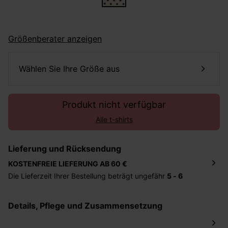
Größenberater anzeigen
Wählen Sie Ihre Größe aus
Produkt nicht verfügbar
Alle t-shirts
Lieferung und Rücksendung
KOSTENFREIE LIEFERUNG AB 60 €
Die Lieferzeit Ihrer Bestellung beträgt ungefähr
5 - 6
Tage
. Die Bestellung wird direkt an die von Ihnen
angegebene Adresse geschickt. Die Kosten hierfür
Details, Pflege und Zusammensetzung
betragen 2,95 Euro bei einem Bestellwert von unter 60
Euro.