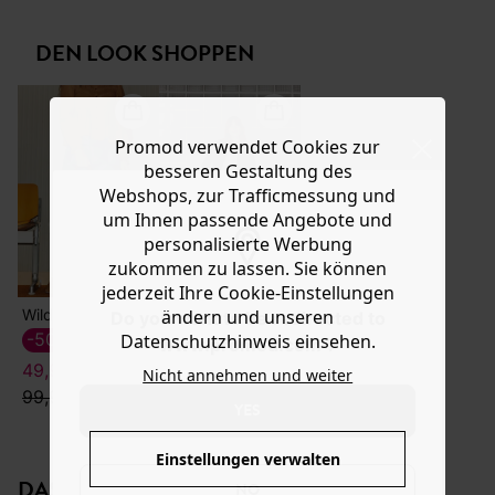
und kurz geschnitten mit Reverskragen, doppelter
Hilfe
Knopfreihe, abgerundetem Schultern und langen
DEN LOOK SHOPPEN
Raglanärmeln mit knopfpatte an den Abschlüssen sowie
2 Eingrifftaschen. Enthält recycelte Baumwollfasern.
Promod verwendet Cookies zur
besseren Gestaltung des
Webshops, zur Trafficmessung und
um Ihnen passende Angebote und
personalisierte Werbung
zukommen zu lassen. Sie können
jederzeit Ihre Cookie-Einstellungen
Wildledertasche mit Leomuster
Weite Hose BILLY
ändern und unseren
Do you want to be redirected to
-50%
-60%
Datenschutzhinweis einsehen.
www.promod.com ?
49,99 €
18,39 €
Nicht annehmen und weiter
99,99 €
45,99 €
YES
Einstellungen verwalten
DAS KÖNNTE IHNEN GEFALLEN:
NO