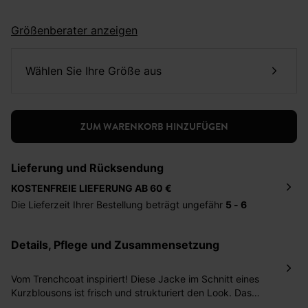
Größenberater anzeigen
Wählen Sie Ihre Größe aus
ZUM WARENKORB HINZUFÜGEN
Lieferung und Rücksendung
KOSTENFREIE LIEFERUNG AB 60 €
Die Lieferzeit Ihrer Bestellung beträgt ungefähr
5 - 6
Tage
. Die Bestellung wird direkt an die von Ihnen
angegebene Adresse geschickt. Die Kosten hierfür
Details, Pflege und Zusammensetzung
betragen 2,95 Euro bei einem Bestellwert von unter 60
Euro.
Vom Trenchcoat inspiriert! Diese Jacke im Schnitt eines
Sie haben das Recht binnen
30 Tagen
nach Erhalt der
Kurzblousons ist frisch und strukturiert den Look. Das
Ware die Artikel zurückzuschicken oder umzutauschen.
Modell aus softem und dichtem Baumwollcanvas ist weit