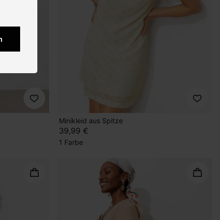
n
Minikleid aus Spitze
39,99 €
1 Farbe