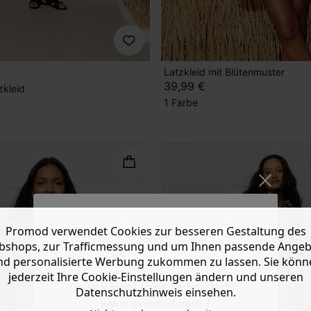
Latzkleid mit Blütenmuster
39,99 €
zkleid
1 Farbe
Promod verwendet Cookies zur besseren Gestaltung des
shops, zur Trafficmessung und um Ihnen passende Ange
nd personalisierte Werbung zukommen zu lassen. Sie könn
jederzeit Ihre Cookie-Einstellungen ändern und unseren
Do you want to be redirected to
Datenschutzhinweis einsehen.
www.promod.com ?