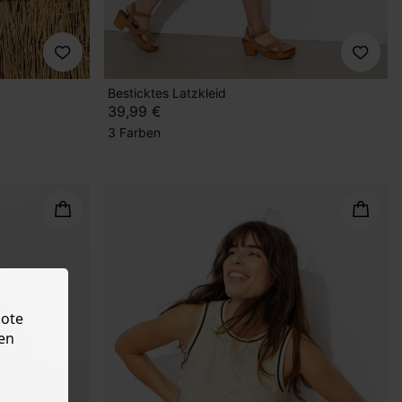
Besticktes Latzkleid
39,99 €
3 Farben
bote
en