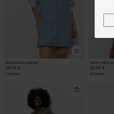
Besticktes Latzkleid
Denim-Minikle
39,99 €
39,99 €
3 Farben
3 Farben