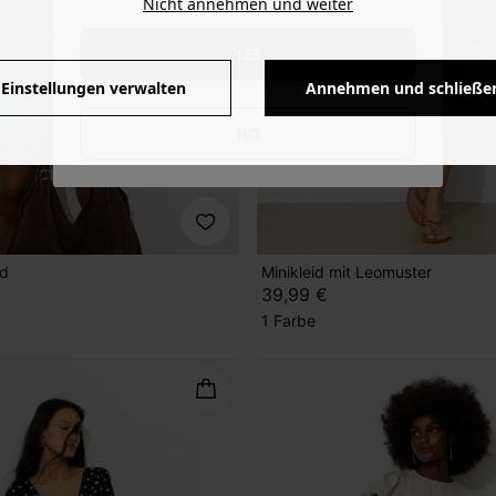
Nicht annehmen und weiter
YES
Einstellungen verwalten
Annehmen und schließe
NO
id
Minikleid mit Leomuster
39,99 €
1 Farbe