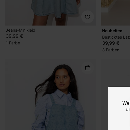
Jeans-Minikleid
Neuheiten
39,99 €
Besticktes Lat
39,99 €
1 Farbe
3 Farben
Web
u