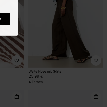
n
Weite Hose mit Gürtel
25,99 €
4 Farben