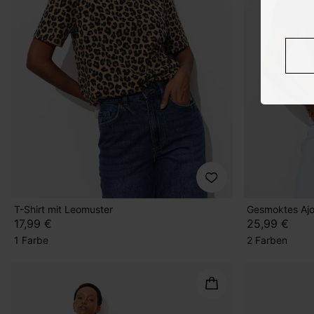
T-Shirt mit Leomuster
Gesmoktes Ajo
17,99 €
25,99 €
1 Farbe
2 Farben