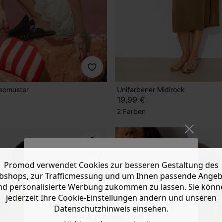
eomuster
Unifarbener Midirock
19,99 €
2 Farben
Promod verwendet Cookies zur besseren Gestaltung des
shops, zur Trafficmessung und um Ihnen passende Ange
nd personalisierte Werbung zukommen zu lassen. Sie könn
jederzeit Ihre Cookie-Einstellungen ändern und unseren
Do you want to be redirected to
Datenschutzhinweis einsehen.
www.promod.com ?