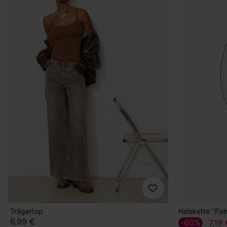
Trägertop
Halskette "Pa
6,99 €
-60%
7,19 