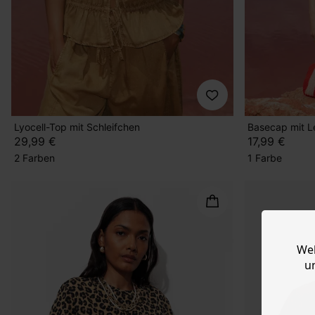
Lyocell-Top mit Schleifchen
Basecap mit L
29,99 €
17,99 €
2 Farben
1 Farbe
Web
u