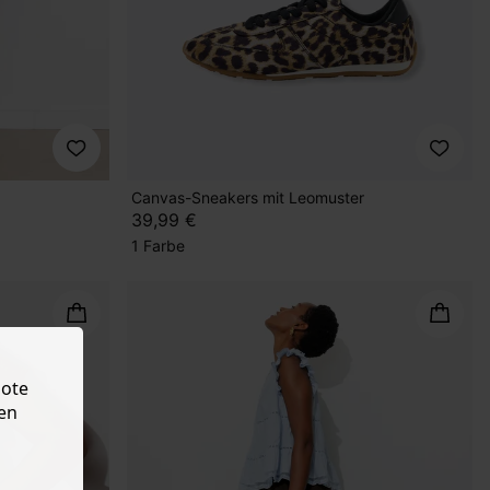
Canvas-Sneakers mit Leomuster
39,99 €
1 Farbe
bote
en