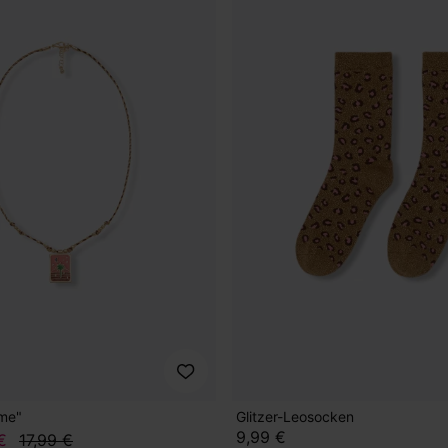
lme"
Glitzer-Leosocken
9,99 €
€
17,99 €