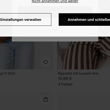
Nicht annehmen und weiter
YES
Einstellungen verwalten
Annehmen und schließe
NO
ur-T-Shirt
Rippshirt mit kurzem Arm
12,99 €
4 Farben