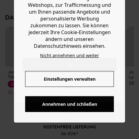
Webshops, zur Trafficmessung und
einen carréförmigen Ausschnitt vorn und hinten sowie ein
Hilfe
um Ihnen passende Angebote und
weites kurzes Bein und 2 Cargotaschen an den Seiten.
DAS KÖNNTE IHNEN GEFALLEN:
personalisierte Werbung
Enthält recycelte Baumwolle und Lyocell aus Eukalyptus-
Zellstoff aus nachhaltiger Forstwirtschaft.
zukommen zu lassen. Sie können
jederzeit Ihre Cookie-Einstellungen
ändern und unseren
Do you want to be redirected to
Datenschutzhinweis einsehen.
www.promod.com ?
Nicht annehmen und weiter
YES
Jumpsuit mit
Gestreifte
Gemusterter
Jump
Trägern
Bermuda
Neon-Jumpsuit
Lyoce
Einstellungen verwalten
35,99 €
39,9
-20%
-30%
NO
31,99 €
25,19 €
Annehmen und schließen
KOSTENFREIE LIEFERUNG
Ab 60€*