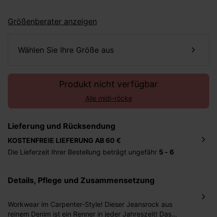
Größenberater anzeigen
Wählen Sie Ihre Größe aus
Produkt nicht verfügbar
Alle midi-röcke
Lieferung und Rücksendung
KOSTENFREIE LIEFERUNG AB 60 €
Die Lieferzeit Ihrer Bestellung beträgt ungefähr
5 - 6
Tage
. Die Bestellung wird direkt an die von Ihnen
angegebene Adresse geschickt. Die Kosten hierfür
Details, Pflege und Zusammensetzung
betragen 2,95 Euro bei einem Bestellwert von unter 60
Euro.
Workwear im Carpenter-Style! Dieser Jeansrock aus
Sie haben das Recht binnen
30 Tagen
nach Erhalt der
reinem Denim ist ein Renner in jeder Jahreszeit! Das