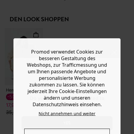
Ware die Artikel zurückzuschicken oder umzutauschen.
Modell ist gerade und halblang geschnitten mit hohem
Tailenbund, Knopf und Metallzipper sowie
Hilfe
Gürtelschlaufen, 5 aufgesetzten Taschen, 1 Patte + 1
DEN LOOK SHOPPEN
Tasche hinten im Carpenter-Style sowie geradem Saum
mit Gehschlitz vorn und kontrastfarbenen Nähten. Enthält
recycelte Baumwollfasern.
Promod verwendet Cookies zur
besseren Gestaltung des
Webshops, zur Trafficmessung und
um Ihnen passende Angebote und
personalisierte Werbung
zukommen zu lassen. Sie können
Hemd aus Baumwollgaze
jederzeit Ihre Cookie-Einstellungen
-50%
ändern und unseren
Do you want to be redirected to
Datenschutzhinweis einsehen.
17,99 €
www.promod.com ?
35,99 €
Nicht annehmen und weiter
YES