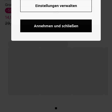
Große Tote-Bag SISTERS CLUB
Paisley-Zehenstegpantoletten
Geringeltes Rippshirt
Einstellungen verwalten
-50%
-60%
-70%
6,89 €
NO
14,99 €
19,99 €
22,99 €
29,99 €
49,99 €
Annehmen und schließen