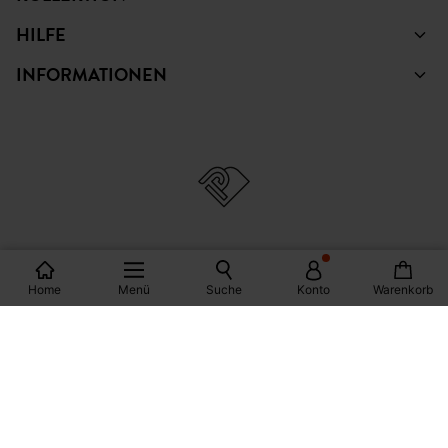
HILFE
INFORMATIONEN
© Copyright Promod © 2026
Home
Menü
Suche
Konto
Warenkorb
*Bedingungen siehe Link
Deutschland