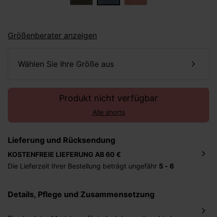
Größenberater anzeigen
Wählen Sie Ihre Größe aus
Produkt nicht verfügbar
Alle shorts
Lieferung und Rücksendung
KOSTENFREIE LIEFERUNG AB 60 €
Die Lieferzeit Ihrer Bestellung beträgt ungefähr
5 - 6
Tage
. Die Bestellung wird direkt an die von Ihnen
angegebene Adresse geschickt. Die Kosten hierfür
Details, Pflege und Zusammensetzung
betragen 2,95 Euro bei einem Bestellwert von unter 60
Euro.