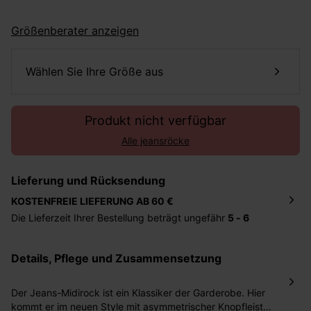
Größenberater anzeigen
Wählen Sie Ihre Größe aus
Produkt nicht verfügbar
Alle jeansröcke
Lieferung und Rücksendung
KOSTENFREIE LIEFERUNG AB 60 €
Die Lieferzeit Ihrer Bestellung beträgt ungefähr
5 - 6
Tage
. Die Bestellung wird direkt an die von Ihnen
angegebene Adresse geschickt. Die Kosten hierfür
Details, Pflege und Zusammensetzung
betragen 2,95 Euro bei einem Bestellwert von unter 60
Euro.
Der Jeans-Midirock ist ein Klassiker der Garderobe. Hier
Sie haben das Recht binnen
30 Tagen
nach Erhalt der
kommt er im neuen Style mit asymmetrischer Knopfleiste