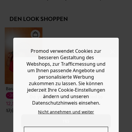
Ware die Artikel zurückzuschicken oder umzutauschen.
- das ist stylish und schenkt dem Look eine neue
Struktur. Das Modell aus reinem Baumwoll-Denim im
Hilfe
Bleistiftschnitt hat Nietenknöpfe, einen geraden Saum
DEN LOOK SHOPPEN
mit Schlitz vorne und kontrastfarbene Nähte. Enthält
recycelte Baumwollfasern.
Promod verwendet Cookies zur
besseren Gestaltung des
Webshops, zur Trafficmessung und
um Ihnen passende Angebote und
personalisierte Werbung
zukommen zu lassen. Sie können
Basecap mit Leomuster
jederzeit Ihre Cookie-Einstellungen
-30%
ändern und unseren
Do you want to be redirected to
Datenschutzhinweis einsehen.
12,59 €
www.promod.com ?
17,99 €
Nicht annehmen und weiter
YES