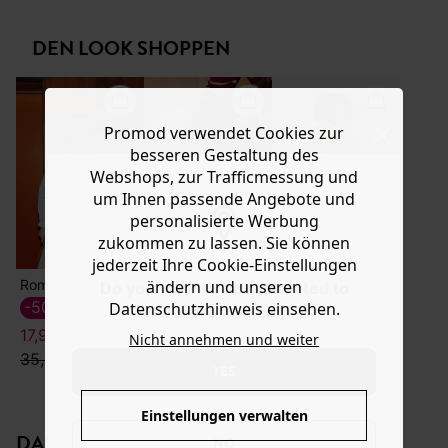
weichem Baumwolldenim ist gerade geschnitten mit
Hilfe
Hemdkragen, Knopfleiste, 4 Taschen, langem
DEN LOOK SHOPPEN
geknöpftem Arm und abgerundetem Saum. Enthält
Baumwolle aus biologischem Anbau, die ohne Pestizide,
Kunstdünger oder Gentechnologie angebaut wird.
Promod verwendet Cookies zur
besseren Gestaltung des
Webshops, zur Trafficmessung und
um Ihnen passende Angebote und
personalisierte Werbung
zukommen zu lassen. Sie können
jederzeit Ihre Cookie-Einstellungen
Romantisches Hemd
Lederstiefel mit Absatz
Weite Hose mit Streifen
ändern und unseren
Do you want to be redirected to
25,00 €
-50%
-50%
Datenschutzhinweis einsehen.
www.promod.com ?
17,99 €
44,99 €
Nicht annehmen und weiter
35,99 €
89,99 €
YES
Einstellungen verwalten
DAS KÖNNTE IHNEN GEFALLEN:
NO