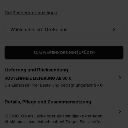
Größenberater anzeigen
Wählen Sie Ihre Größe aus
ZUM WARENKORB HINZUFÜGEN
Lieferung und Rücksendung
KOSTENFREIE LIEFERUNG AB 60 €
Die Lieferzeit Ihrer Bestellung beträgt ungefähr
5 - 6
Tage
. Die Bestellung wird direkt an die von Ihnen
angegebene Adresse geschickt. Die Kosten hierfür
Details, Pflege und Zusammensetzung
betragen 2,95 Euro bei einem Bestellwert von unter 60
Euro.
ICONIC. Ob als Jacke oder als Hemdjacke getragen,
Sie haben das Recht binnen
30 Tagen
nach Erhalt der
ALMA muss man einfach haben! Tragen Sie sie offen,
Ware die Artikel zurückzuschicken oder umzutauschen.
zugeknöpft oder mit Gürtel. Das Modell aus dichtem und