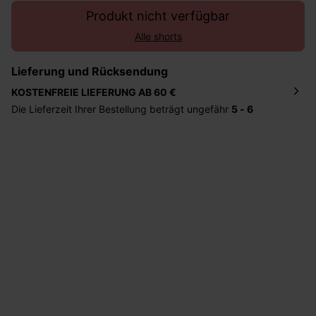
Produkt nicht verfügbar
Alle shorts
Lieferung und Rücksendung
KOSTENFREIE LIEFERUNG AB 60 €
Die Lieferzeit Ihrer Bestellung beträgt ungefähr
5 - 6
Tage
. Die Bestellung wird direkt an die von Ihnen
angegebene Adresse geschickt. Die Kosten hierfür
betragen 2,95 Euro bei einem Bestellwert von unter 60
Euro.
Sie haben das Recht binnen
30 Tagen
nach Erhalt der
Ware die Artikel zurückzuschicken oder umzutauschen.
Hilfe