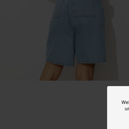
Web
u