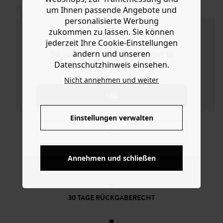
besonders gut. Das Modell besteht aus einem Gestell aus
DAS KÖNNTE IHNEN GEFALLEN:
um Ihnen passende Angebote und
Polycarbonat in Havannaoptik mit festem Nasensteg. Es
personalisierte Werbung
erfüllt Filterkat. 3 gemäß EU-Normen. Das Accessoire in
zukommen zu lassen. Sie können
Einheitsgröße ist ein schönes Geschenk.
jederzeit Ihre Cookie-Einstellungen
ändern und unseren
Do you want to be redirected to
Datenschutzhinweis einsehen.
www.promod.com ?
Nicht annehmen und weiter
YES
Einstellungen verwalten
Sonnenbrille
Schildpatt-
Schildpatt-
Schm
NO
Sonnenbrille
Sonnenbrille
Sonn
16,99 €
16,99 €
19,99 €
14,9
Annehmen und schließen
KOSTENFREIE LIEFERUNG
Ab 60€*