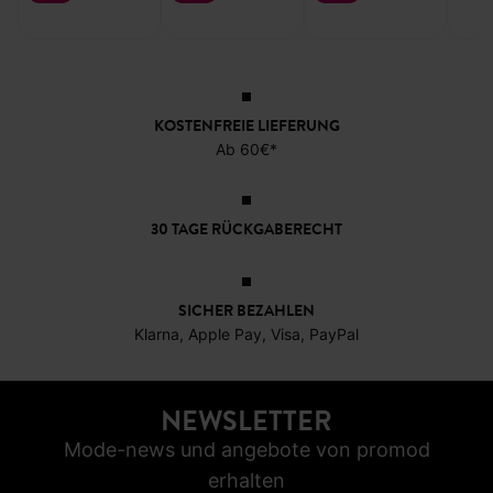
Gürtel in Leder-
Glänzender
Goldfarbener
Origi
Optik
Gürtel
Flechtgürtel
-60
-70%
-60%
-50%
3,89 €
5,19 €
8,99 €
KOSTENFREIE LIEFERUNG
Ab 60€*
30 TAGE RÜCKGABERECHT
SICHER BEZAHLEN
Klarna, Apple Pay, Visa, PayPal
NEWSLETTER