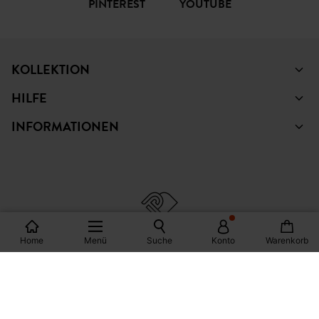
PINTEREST
YOUTUBE
KOLLEKTION
HILFE
INFORMATIONEN
Home
Menü
Suche
Konto
Warenkorb
© Copyright Promod © 2026