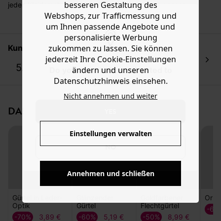
Sie haben das Recht binnen
30 Tagen
nach Erhalt der
besseren Gestaltung des
jeden Kleiderschrank! Dieses Kombitalent passt genaso
Ware die Artikel zurückzuschicken oder umzutauschen.
Webshops, zur Trafficmessung und
gut zu einem geraden Rock, einer eleganten Shorts oder
einer High Waist-Hose... Er ist in verschiedenen Längen
um Ihnen passende Angebote und
Hilfe
erhältlich, hat 2 Schlaufen und eine Metallschnalle. Eine
personalisierte Werbung
tolle Geschenkidee!
zukommen zu lassen. Sie können
Kundenbewertungen
jederzeit Ihre Cookie-Einstellungen
5.0
ändern und unseren
Do you want to be redirected to
1 Bewertung
Datenschutzhinweis einsehen.
www.promod.com ?
Nicht annehmen und weiter
DAS KÖNNTE IHNEN GEFALLEN:
YES
Einstellungen verwalten
NO
Annehmen und schließen