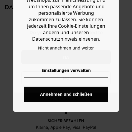
weißen Sneakers tragen, Das Modell aus dehnbarer
DAS KÖNNTE IHNEN GEFALLEN:
um Ihnen passende Angebote und
Rippmasche in Einheitsgröße mit gewellten Kanten,
personalisierte Werbung
verstärkter Spitze und Ferse ist eine schöne
zukommen zu lassen. Sie können
Geschenkidee.
jederzeit Ihre Cookie-Einstellungen
ändern und unseren
Do you want to be redirected to
Datenschutzhinweis einsehen.
www.promod.com ?
Nicht annehmen und weiter
YES
Einstellungen verwalten
Glitzersocken
Glitzersocken
Bestickte
Sock
NO
Glitzersocken
Point
-60%
-60%
3,99 €
3,99 €
-60%
-70
3,99 €
Annehmen und schließen
KOSTENFREIE LIEFERUNG
Ab 60€*