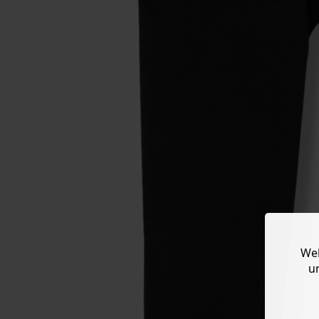
Web
u