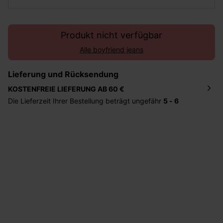
Produkt nicht verfügbar
Alle boyfriend jeans
Lieferung und Rücksendung
KOSTENFREIE LIEFERUNG AB 60 €
Die Lieferzeit Ihrer Bestellung beträgt ungefähr
5 - 6
Tage
. Die Bestellung wird direkt an die von Ihnen
angegebene Adresse geschickt. Die Kosten hierfür
betragen 2,95 Euro bei einem Bestellwert von unter 60
Euro.
Sie haben das Recht binnen
30 Tagen
nach Erhalt der
Ware die Artikel zurückzuschicken oder umzutauschen.
Hilfe