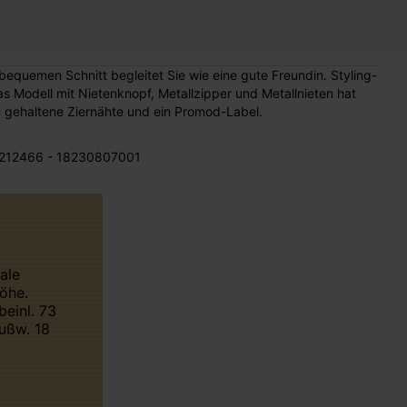
equemen Schnitt begleitet Sie wie eine gute Freundin. Styling-
as Modell mit Nietenknopf, Metallzipper und Metallnieten hat
n gehaltene Ziernähte und ein Promod-Label.
212466 - 18230807001
öhe.
beinl. 73
ußw. 18